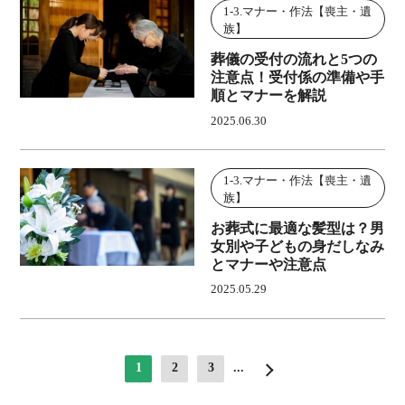
1-3.マナー・作法【喪主・遺
族】
葬儀の受付の流れと5つの
注意点！受付係の準備や手
順とマナーを解説
2025.06.30
1-3.マナー・作法【喪主・遺
族】
お葬式に最適な髪型は？男
女別や子どもの身だしなみ
とマナーや注意点
2025.05.29
1
2
3
...
>