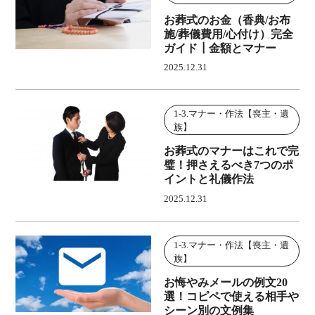
お葬式のお金（香典/お布
施/葬儀費用/心付け）完全
ガイド┃金額とマナー
2025.12.31
1-3.マナー・作法【喪主・遺
族】
お葬式のマナーはこれで完
璧！押さえるべき7つのポ
イントと礼儀作法
2025.12.31
1-3.マナー・作法【喪主・遺
族】
お悔やみメールの例文20
選！コピペで使える相手や
シーン別の文例集