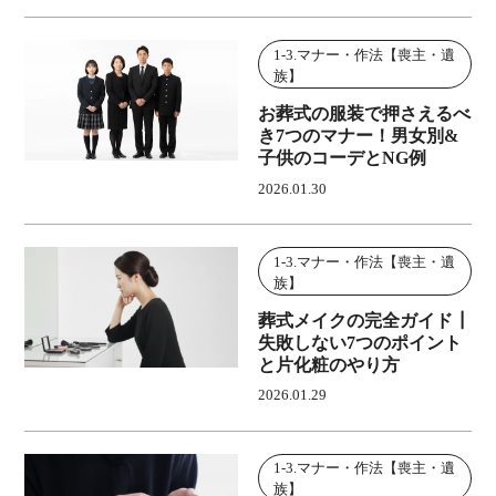
1-3.マナー・作法【喪主・遺
族】
お葬式の服装で押さえるべ
き7つのマナー！男女別&
子供のコーデとNG例
2026.01.30
1-3.マナー・作法【喪主・遺
族】
葬式メイクの完全ガイド┃
失敗しない7つのポイント
と片化粧のやり方
2026.01.29
1-3.マナー・作法【喪主・遺
族】