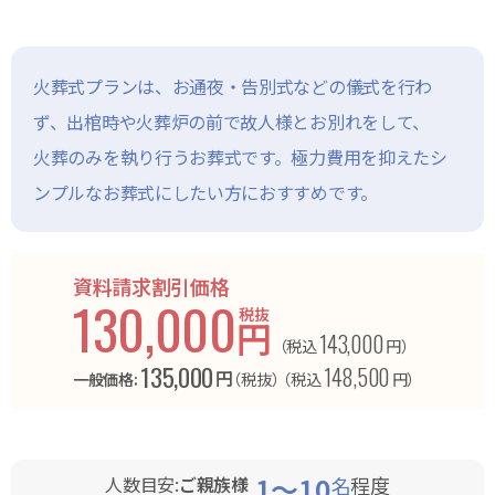
火葬式プランは、お通夜・告別式などの儀式を行わ
ず、出棺時や火葬炉の前で故人様とお別れをして、
火葬のみを執り行うお葬式です。極力費用を抑えたシ
ンプルなお葬式にしたい方におすすめです。
資料請求割引価格
130,000
税抜
円
143,000
（税込
円）
135,000
148,500
円
一般価格:
（税抜）
（税込
円）
1～10
人数目安:
ご親族様
名
程度