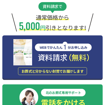
資料請求で
通常価格から
5,000
円
引きとなります!
1
WEBでかんたん
分お申し込み
資料請求
（無料）
お葬式と分からない封筒でお届けします
北のお葬式専用サポート
電話をかける