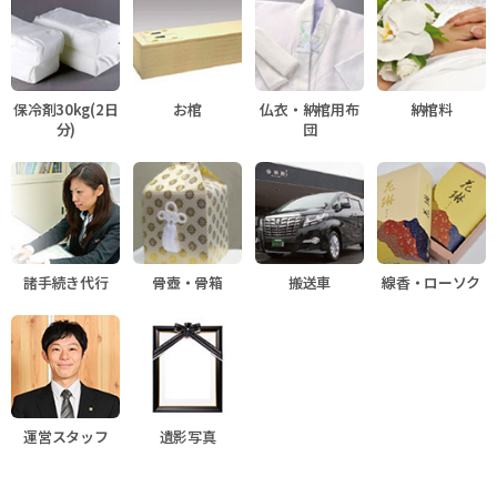
保冷剤30kg(2日
お棺
仏衣・納棺用布
納棺料
分)
団
諸手続き代行
骨壺・骨箱
搬送車
線香・ローソク
運営スタッフ
遺影写真