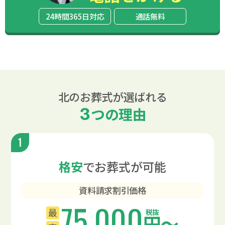
24時間365日対応
通話無料
北のお葬式が選ばれる
3
つの理由
1
格安
でお葬式が可能
資料請求割引価格
75,000
最
税抜
円〜