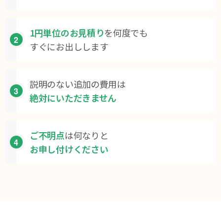
1円単位の
お見積り
を何度でも
2
すぐにお出しします
説明のない追加の
費用は
3
絶対に
いただきません
ご不明点
は
何なりと
4
お申し付け
ください