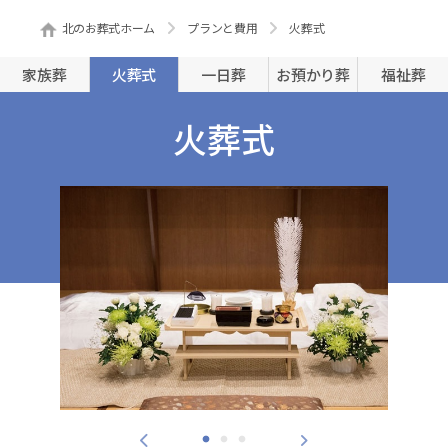
北のお葬式ホーム
プランと費用
火葬式
家族葬
火葬式
一日葬
お預かり葬
福祉葬
火葬式