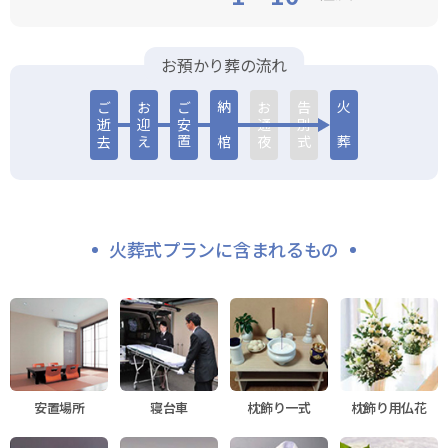
お預かり葬の流れ
納 棺
火 葬
ご逝去
お迎え
ご安置
お通夜
告別式
火葬式プランに含まれるもの
安置場所
寝台車
枕飾り一式
枕飾り用仏花