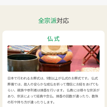
全宗派
対応
仏 式
日本で行われるお葬式は、9割以上が仏式のお葬式です。 仏式
葬儀では、故人の安らかな成仏を祈って僧侶にお経をあげても
らい、親族や参列者は焼香を行います。 仏教には様々な宗派が
あり、宗派によって経典や念仏、焼香の回数が違ったり、数珠
の形や持ち方が違ったりします。