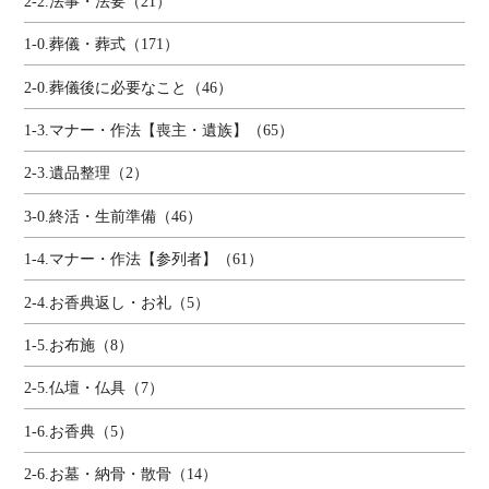
2-2.法事・法要（21）
1-0.葬儀・葬式（171）
2-0.葬儀後に必要なこと（46）
1-3.マナー・作法【喪主・遺族】（65）
2-3.遺品整理（2）
3-0.終活・生前準備（46）
1-4.マナー・作法【参列者】（61）
2-4.お香典返し・お礼（5）
1-5.お布施（8）
2-5.仏壇・仏具（7）
1-6.お香典（5）
2-6.お墓・納骨・散骨（14）