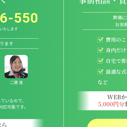
へ
6-550
葬儀に
お気
応いたします
費用のこ
ります
身内だけ
自宅で葬
最適な式
など
二唐 渚
WEB
しているので、
5,000円分
対応可能です。
なら