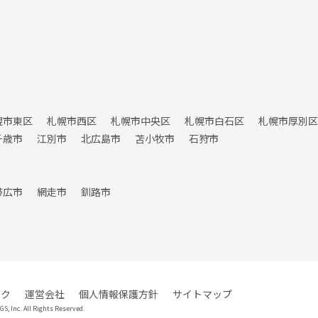
幌市東区
札幌市西区
札幌市中央区
札幌市白石区
札幌市厚別区
千歳市
江別市
北広島市
苫小牧市
石狩市
帯広市
網走市
釧路市
ーク
運営会社
個人情報保護方針
サイトマップ
 Inc. All Rights Reserved.