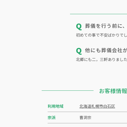
Q
葬儀を行う前に
初めての事で不安ばかりで
Q
他にも葬儀会社
北郷にも二，三軒ありまし
お客様情
利用地域
北海道札幌市白石区
宗派
曹洞宗