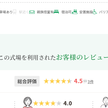
車場あり
駅近く
親族控室有
宿泊可
安置施設
バリ
お客様のレビュ
この式場を利用された
4.5
総合評価
3件
4.0