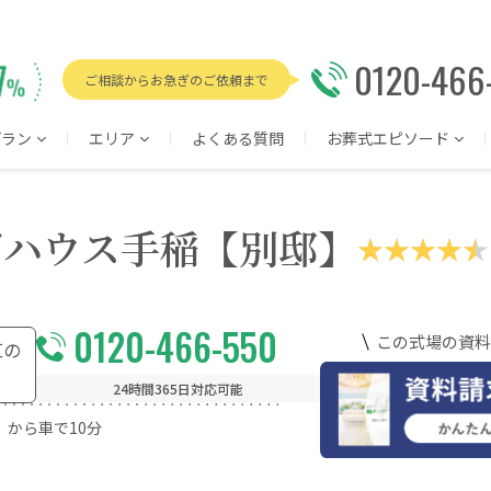
0120-466
ご相談からお急ぎのご依頼まで
プラン
エリア
よくある質問
お葬式エピソード
ズハウス手稲【別邸】
0120-466-550
この式場の資料
区の
24時間365日対応可能
）から車で10分