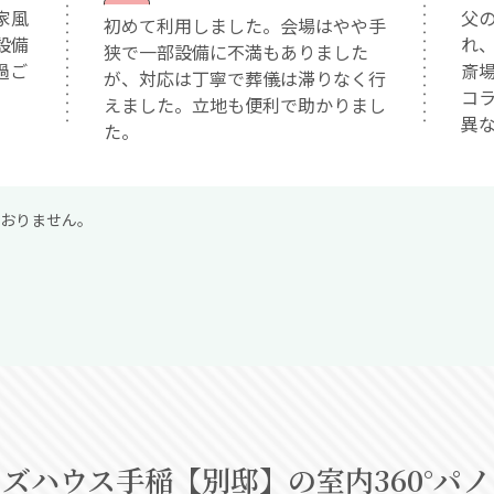
家風
父
初めて利用しました。会場はやや手
設備
れ
狭で一部設備に不満もありました
過ご
斎
が、対応は丁寧で葬儀は滞りなく行
コ
えました。立地も便利で助かりまし
異
た。
おりません。
ズハウス手稲【別邸】の室内360°パ