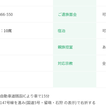
466-550
ご遺族面会
可
：
10席
宿泊
可
親族控室
あ
対応宗教
全
自動車道銭函ICより車で15分
147号線を進み(国道5号・留萌・石狩 の表示)で右折する