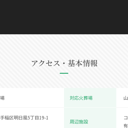
アクセス・基本情報
場
対応火葬場
山
手稲区明日風5丁目19-1
コ
周辺施設
有