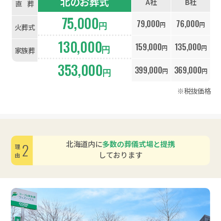
北のお葬式
A社
B社
直
葬
75,000
79,000
76,000
円
円
円
火葬式
130,000
159,000
135,000
円
円
円
家族葬
353,000
399,000
369,000
円
円
円
※税抜価格
北海道内に
多数の葬儀式場と提携
2
理由
しております