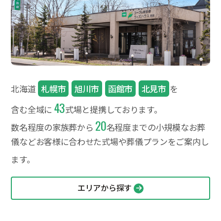
北海道
札幌市
旭川市
函館市
北見市
を
43
含む全域に
式場と提携しております。
20
数名程度の家族葬から
名程度までの小規模なお葬
儀など
お客様に合わせた式場や葬儀プランをご案内し
ます。
エリアから探す