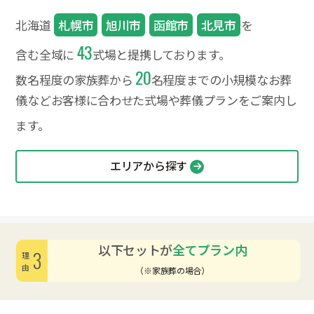
北海道
札幌市
旭川市
函館市
北見市
を
43
含む全域に
式場と提携しております。
20
数名程度の家族葬から
名程度までの小規模なお葬
儀など
お客様に合わせた式場や葬儀プランをご案内し
ます。
エリアから探す
以下セットが
全てプラン内
3
理由
（※家族葬の場合）