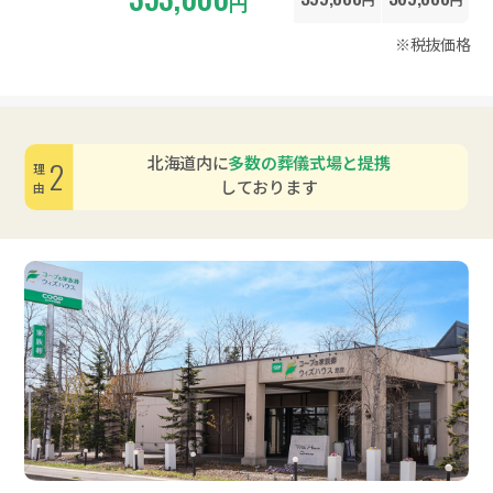
円
※税抜価格
北海道内に
多数の葬儀式場と提携
2
理由
しております