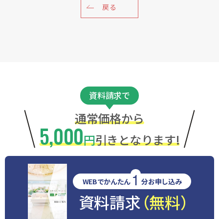
戻る
資料請求で
通常価格から
5,000
円
引きとなります!
1
WEBでかんたん
分お申し込み
資料請求
（無料）