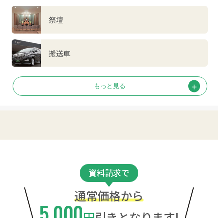
祭壇
搬送車
資料請求で
通常価格から
5,000
円
引きとなります!