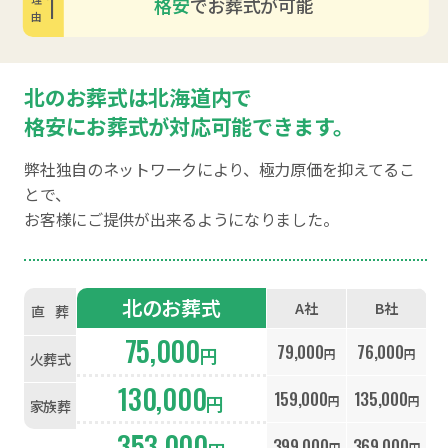
1
格安
でお葬式が可能
理由
北のお葬式は北海道内で
格安にお葬式が対応可能できます。
弊社独自のネットワークにより、極力原価を抑えてるこ
とで、
お客様にご提供が出来るようになりました。
北のお葬式
A社
B社
直
葬
75,000
79,000
76,000
円
円
円
火葬式
130,000
159,000
135,000
円
円
円
家族葬
353,000
399,000
369,000
円
円