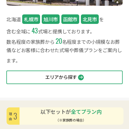
北海道
札幌市
旭川市
函館市
北見市
を
43
含む全域に
式場と提携しております。
20
数名程度の家族葬から
名程度までの小規模なお葬
儀など
お客様に合わせた式場や葬儀プランをご案内し
ます。
エリアから探す
以下セットが
全てプラン内
3
理由
（※家族葬の場合）