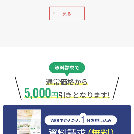
戻る
資料請求で
通常価格から
5,000
円
引きとなります!
1
WEBでかんたん
分お申し込み
資料請求
（無料）