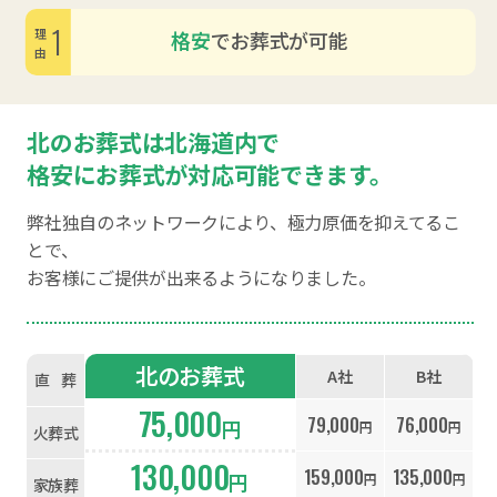
1
格安
でお葬式が可能
理由
北のお葬式は北海道内で
格安にお葬式が対応可能できます。
弊社独自のネットワークにより、極力原価を抑えてるこ
とで、
お客様にご提供が出来るようになりました。
北のお葬式
A社
B社
直
葬
75,000
79,000
76,000
円
円
円
火葬式
130,000
159,000
135,000
円
円
円
家族葬