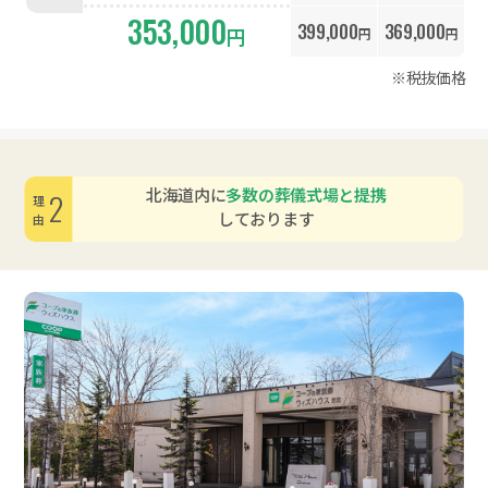
353,000
399,000
369,000
円
円
円
※税抜価格
北海道内に
多数の葬儀式場と提携
2
理由
しております