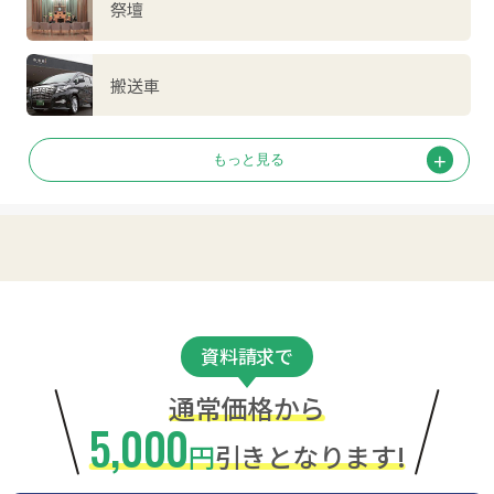
祭壇
搬送車
資料請求で
通常価格から
5,000
円
引きとなります!