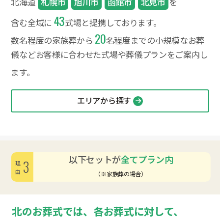
北海道
札幌市
旭川市
函館市
北見市
を
43
含む全域に
式場と提携しております。
20
数名程度の家族葬から
名程度までの小規模なお葬
儀など
お客様に合わせた式場や葬儀プランをご案内し
ます。
エリアから探す
以下セットが
全てプラン内
3
理由
（※家族葬の場合）
北のお葬式では、各お葬式に対して、