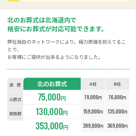
北のお葬式は北海道内で
格安にお葬式が対応可能できます。
弊社独自のネットワークにより、極力原価を抑えてるこ
とで、
お客様にご提供が出来るようになりました。
北のお葬式
A社
B社
直
葬
75,000
79,000
76,000
円
円
円
火葬式
130,000
159,000
135,000
円
円
円
家族葬
353,000
399,000
369,000
円
円
円