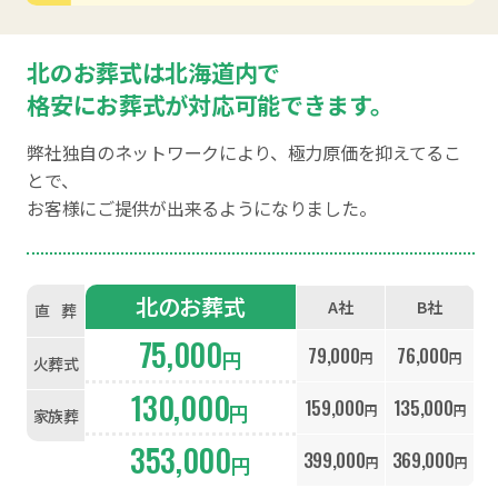
北のお葬式は北海道内で
格安にお葬式が対応可能できます。
弊社独自のネットワークにより、極力原価を抑えてるこ
とで、
お客様にご提供が出来るようになりました。
北のお葬式
A社
B社
直
葬
75,000
79,000
76,000
円
円
円
火葬式
130,000
159,000
135,000
円
円
円
家族葬
353,000
399,000
369,000
円
円
円