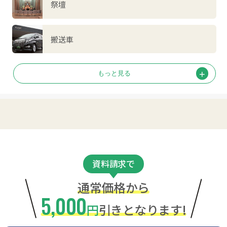
祭壇
搬送車
資料請求で
通常価格から
5,000
円
引きとなります!