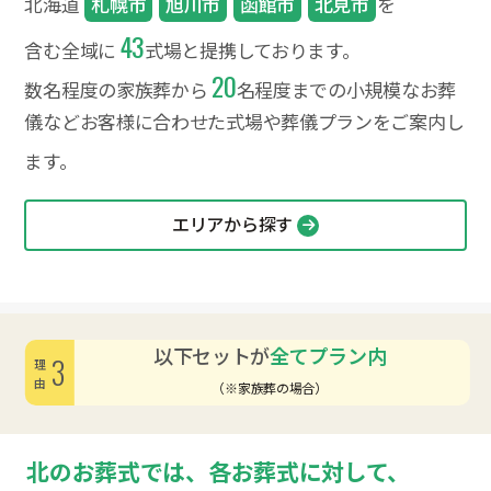
北海道
札幌市
旭川市
函館市
北見市
を
43
含む全域に
式場と提携しております。
20
数名程度の家族葬から
名程度までの小規模なお葬
儀など
お客様に合わせた式場や葬儀プランをご案内し
ます。
エリアから探す
以下セットが
全てプラン内
3
理由
（※家族葬の場合）
北のお葬式では、各お葬式に対して、