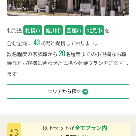
北海道
札幌市
旭川市
函館市
北見市
を
43
含む全域に
式場と提携しております。
20
数名程度の家族葬から
名程度までの小規模なお葬
儀など
お客様に合わせた式場や葬儀プランをご案内し
ます。
エリアから探す
以下セットが
全てプラン内
3
理由