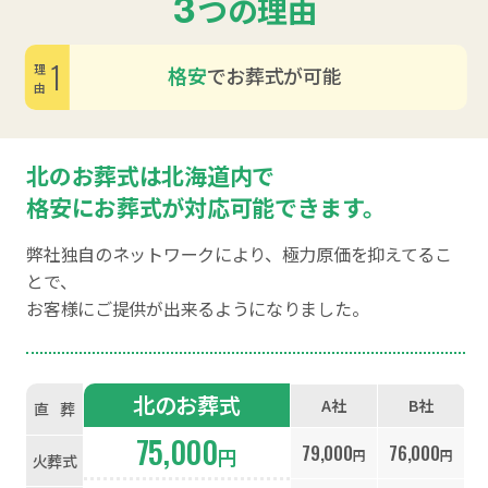
3
つの理由
1
格安
でお葬式が可能
理由
北のお葬式は北海道内で
格安にお葬式が対応可能できます。
弊社独自のネットワークにより、極力原価を抑えてるこ
とで、
お客様にご提供が出来るようになりました。
北のお葬式
A社
B社
直
葬
75,000
79,000
76,000
円
円
円
火葬式