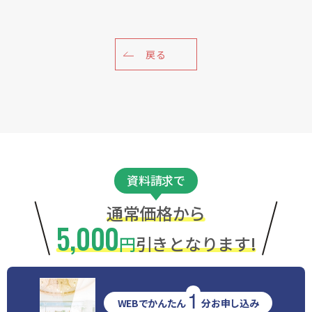
戻る
資料請求で
通常価格から
5,000
円
引きとなります!
1
WEBでかんたん
分お申し込み