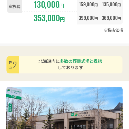
130,000
159,000
135,000
円
円
円
家族葬
353,000
399,000
369,000
円
円
円
※税抜価格
北海道内に
多数の葬儀式場と提携
2
理由
しております