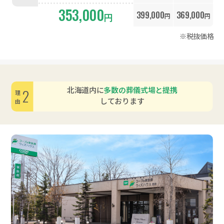
353,000
399,000
369,000
円
円
円
※税抜価格
北海道内に
多数の葬儀式場と提携
2
理由
しております