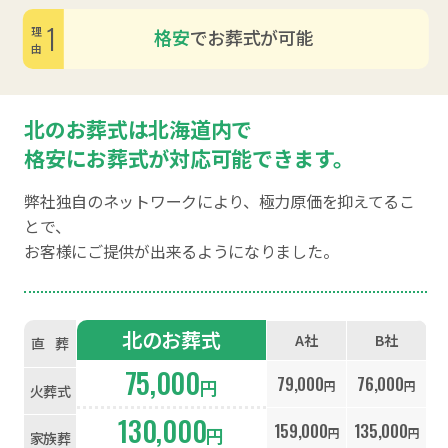
1
格安
でお葬式が可能
理由
北のお葬式は北海道内で
格安にお葬式が対応可能できます。
弊社独自のネットワークにより、極力原価を抑えてるこ
とで、
お客様にご提供が出来るようになりました。
北のお葬式
A社
B社
直
葬
75,000
79,000
76,000
円
円
円
火葬式
130,000
159,000
135,000
円
円
円
家族葬