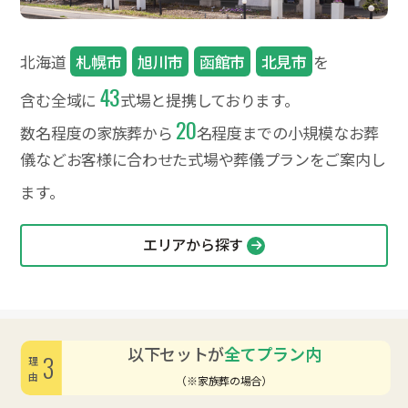
北海道
札幌市
旭川市
函館市
北見市
を
43
含む全域に
式場と提携しております。
20
数名程度の家族葬から
名程度までの小規模なお葬
儀など
お客様に合わせた式場や葬儀プランをご案内し
ます。
エリアから探す
以下セットが
全てプラン内
3
理由
（※家族葬の場合）