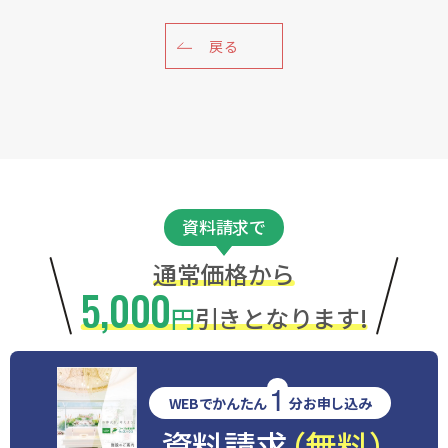
戻る
資料請求で
通常価格から
5,000
円
引きとなります!
1
WEBでかんたん
分お申し込み
資料請求
（無料）