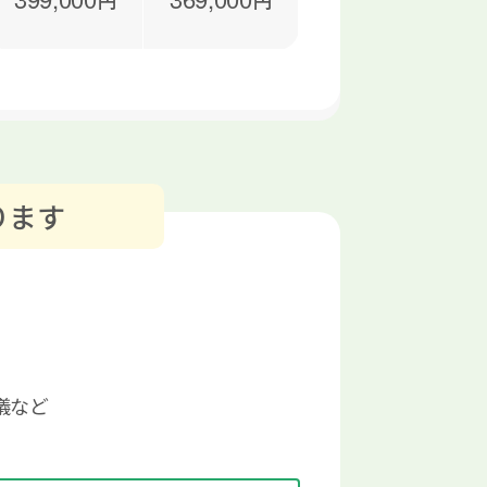
円
円
ります
儀など