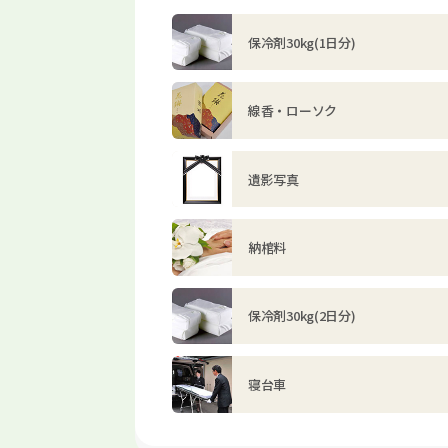
保冷剤30kg(1日分)
線香・ローソク
遺影写真
納棺料
保冷剤30kg(2日分)
寝台車