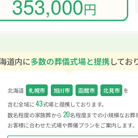
353,000
円
海道内に
多数の葬儀式場と提携
してお
北海道
札幌市
旭川市
函館市
北見市
を
43
含む全域に
式場と提携しております。
20
数名程度の家族葬から
名程度までの小規模なお葬
お客様に合わせた式場や葬儀プランをご案内します。