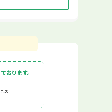
）
っております。
るため