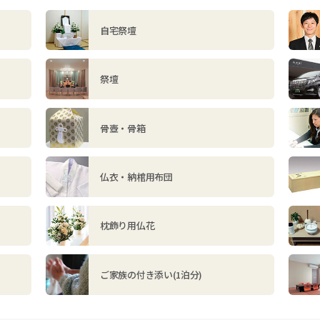
自宅祭壇
祭壇
骨壺・骨箱
仏衣・納棺用布団
枕飾り用仏花
ご家族の付き添い(1泊分)