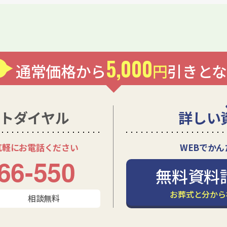
5,000
通常価格から
円
引きとな
トダイヤル
詳しい
気軽にお電話ください
WEBでかん
66-550
無料資料
お葬式と分から
相談無料