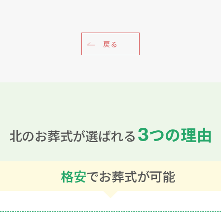
戻る
3
つの理由
北のお葬式が選ばれる
格安
でお葬式が可能