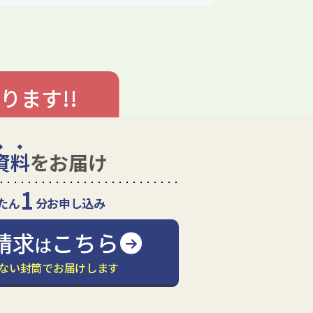
ります!!
資料
をお届け
1
たん
分お申し込み
請求
こちら
は
ない封筒でお届けします